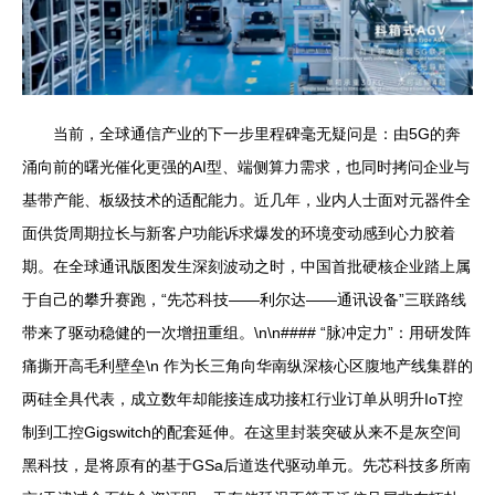
当前，全球通信产业的下一步里程碑毫无疑问是：由5G的奔
涌向前的曙光催化更强的AI型、端侧算力需求，也同时拷问企业与
基带产能、板级技术的适配能力。近几年，业内人士面对元器件全
面供货周期拉长与新客户功能诉求爆发的环境变动感到心力胶着
期。在全球通讯版图发生深刻波动之时，中国首批硬核企业踏上属
于自己的攀升赛跑，“先芯科技——利尔达——通讯设备”三联路线
带来了驱动稳健的一次增扭重组。\n\n#### “脉冲定力”：用研发阵
痛撕开高毛利壁垒\n 作为长三角向华南纵深核心区腹地产线集群的
两硅全具代表，成立数年却能接连成功接杠行业订单从明升IoT控
制到工控Gigswitch的配套延伸。在这里封装突破从来不是灰空间
黑科技，是将原有的基于GSa后道迭代驱动单元。先芯科技多所南