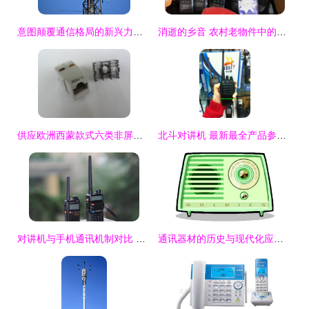
意图颠覆通信格局的新兴力量 为何尚未撼动华为等传统巨头
消逝的乡音 农村老物件中的通讯记忆
供应欧洲西蒙款式六类非屏蔽模块 质优过FLUKE测试
北斗对讲机 最新最全产品参考与通讯设备指南
对讲机与手机通讯机制对比 为何对讲机无需基站，手机却必须依赖？
通讯器材的历史与现代化应用 以收音机为例